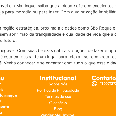
óvel em Mairinque, saiba que a cidade oferece excelentes
ja para moradia ou para lazer. Com a valorização imobiliár
 região estratégica, próxima a cidades como São Roque e S
, sem abrir mão da tranquilidade e qualidade de vida que 
u futuro.
inegável. Com suas belezas naturais, opções de lazer e op
ê está em busca de um lugar para relaxar, se reconectar c
cê. Venha conhecer e se encantar com tudo o que essa cid
u
Institucional
Contato
e
11 99713
Sobre Nós
is
Politica de Privacidade
Mairinque
Termos de uso
a
Glossário
ento
Blog
a
Vender Meu Imóvel