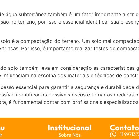
e água subterrânea também é um fator importante a ser c
são no terreno, por isso é essencial identificar sua presen
o solo é a compactação do terreno. Um solo mal compacta
e trincas. Por isso, é importante realizar testes de compa
 do solo também leva em consideração as características g
ue influenciam na escolha dos materiais e técnicas de cons
esso essencial para garantir a segurança e durabilidade d
ossível identificar os possíveis riscos e tomar as medidas 
obra, é fundamental contar com profissionais especializados
u
Institucional
Contato
e
11 99713
Sobre Nós