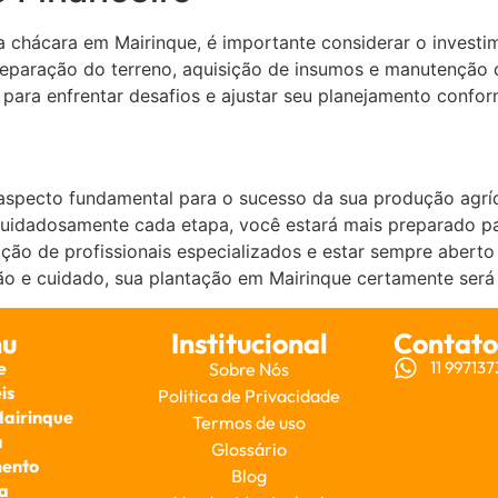
a chácara em Mairinque, é importante considerar o investim
eparação do terreno, aquisição de insumos e manutenção da
para enfrentar desafios e ajustar seu planejamento confor
aspecto fundamental para o sucesso da sua produção agrí
cuidadosamente cada etapa, você estará mais preparado par
ção de profissionais especializados e estar sempre aberto
ão e cuidado, sua plantação em Mairinque certamente será
u
Institucional
Contato
e
11 99713
Sobre Nós
is
Politica de Privacidade
Mairinque
Termos de uso
a
Glossário
ento
Blog
a