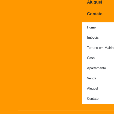
Aluguel
Contato
Home
Imóveis
Terreno em Mairi
Casa
Apartamento
Venda
Aluguel
Contato