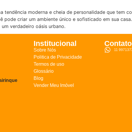
uma tendência moderna e cheia de personalidade que tem 
ê pode criar um ambiente único e sofisticado em sua casa.
m um verdadeiro oásis urbano.
Institucional
Contato
Sobre Nós
11 997137
Politica de Privacidade
Termos de uso
Glossário
Blog
airinque
Vender Meu Imóvel