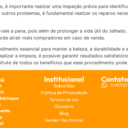
o, é importante realizar uma inspeção prévia para identifi
outros problemas, é fundamental realizar os reparos neces
ale a pena, pois além de prolongar a vida útil do telhado
ode atrair mais compradores em caso de venda.
imento essencial para manter a beleza, a durabilidade e a
ealizar a limpeza, é possível garantir resultados satisfatóri
sfrute de todos os benefícios que esse procedimento pode 
u
Institucional
Contato
e
11 99713
Sobre Nós
is
Politica de Privacidade
Mairinque
Termos de uso
a
Glossário
ento
Blog
a
Vender Meu Imóvel
el