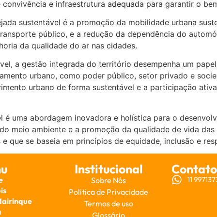
e convivência e infraestrutura adequada para garantir o b
ada sustentável é a promoção da mobilidade urbana suste
transporte público, e a redução da dependência do automóve
horia da qualidade do ar nas cidades.
el, a gestão integrada do território desempenha um pape
jamento urbano, como poder público, setor privado e socied
vimento urbano de forma sustentável e a participação at
 é uma abordagem inovadora e holística para o desenvolv
do meio ambiente e a promoção da qualidade de vida das 
e que se baseia em princípios de equidade, inclusão e res
u
Institucional
Contato
e
11 99713
Sobre Nós
is
Politica de Privacidade
Mairinque
Termos de uso
a
Glossário