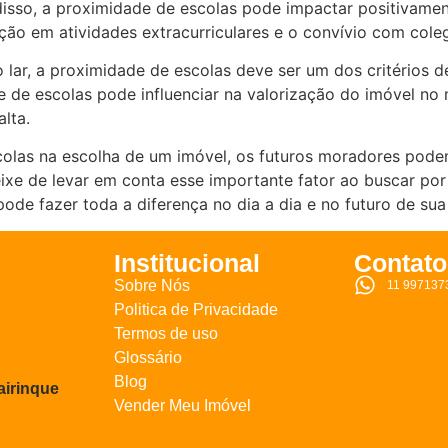
disso, a proximidade de escolas pode impactar positivame
ação em atividades extracurriculares e o convívio com cole
lar, a proximidade de escolas deve ser um dos critérios d
dade de escolas pode influenciar na valorização do imóvel 
lta.
colas na escolha de um imóvel, os futuros moradores podem
eixe de levar em conta esse importante fator ao buscar po
pode fazer toda a diferença no dia a dia e no futuro de sua 
Institucional
Contato
Sobre Nós
11 997137
Politica de Privacidade
Termos de uso
Glossário
Blog
airinque
Vender Meu Imóvel