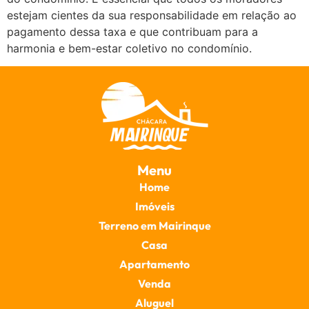
estejam cientes da sua responsabilidade em relação ao
pagamento dessa taxa e que contribuam para a
harmonia e bem-estar coletivo no condomínio.
Menu
Home
Imóveis
Terreno em Mairinque
Casa
Apartamento
Venda
Aluguel