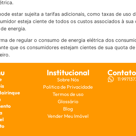
trica.
ode estar sujeita a tarifas adicionais, como taxas de uso
sumidor esteja ciente de todos os custos associados à sua
de energia.
rma de regular o consumo de energia elétrica dos consumi
tante que os consumidores estejam cientes de sua quota de
iro.
u
Institucional
Contato
e
11 99713
Sobre Nós
is
Politica de Privacidade
Mairinque
Termos de uso
a
Glossário
ento
Blog
a
Vender Meu Imóvel
el
to