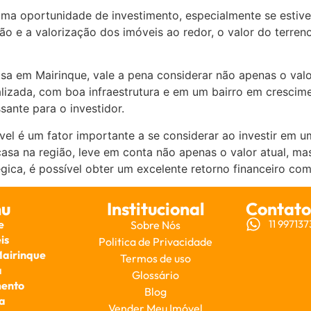
ima oportunidade de investimento, especialmente se estiv
o e a valorização dos imóveis ao redor, o valor do terren
a em Mairinque, vale a pena considerar não apenas o valo
izada, com boa infraestrutura e em um bairro em crescimen
sante para o investidor.
el é um fator importante a se considerar ao investir em 
asa na região, leve em conta não apenas o valor atual, m
gica, é possível obter um excelente retorno financeiro com
u
Institucional
Contato
e
11 99713
Sobre Nós
is
Politica de Privacidade
Mairinque
Termos de uso
a
Glossário
ento
Blog
a
Vender Meu Imóvel