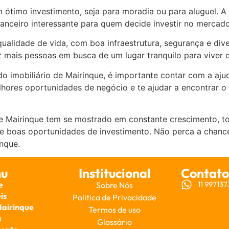
timo investimento, seja para moradia ou para aluguel. A 
anceiro interessante para quem decide investir no mercado 
ualidade de vida, com boa infraestrutura, segurança e div
z mais pessoas em busca de um lugar tranquilo para viver o
o imobiliário de Mairinque, é importante contar com a aju
elhores oportunidades de negócio e te ajudar a encontrar 
de Mairinque tem se mostrado em constante crescimento, t
 e boas oportunidades de investimento. Não perca a chanc
nque.
u
Institucional
Contato
e
11 99713
Sobre Nós
is
Politica de Privacidade
Mairinque
Termos de uso
a
Glossário