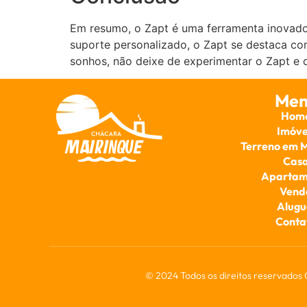
Em resumo, o Zapt é uma ferramenta inovador
suporte personalizado, o Zapt se destaca c
sonhos, não deixe de experimentar o Zapt e 
Men
Hom
Imóve
Terreno em 
Cas
Apartam
Vend
Alugu
Conta
© 2024 Todos os direitos reservados