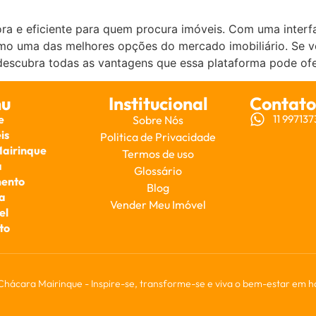
a e eficiente para quem procura imóveis. Com uma interfac
omo uma das melhores opções do mercado imobiliário. Se 
descubra todas as vantagens que essa plataforma pode ofe
u
Institucional
Contato
e
11 99713
Sobre Nós
is
Politica de Privacidade
Mairinque
Termos de uso
a
Glossário
ento
Blog
a
Vender Meu Imóvel
el
to
 Chácara Mairinque - Inspire-se, transforme-se e viva o bem-estar em 