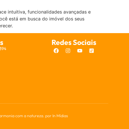
e intuitiva, funcionalidades avançadas e
você está em busca do imóvel dos seus
recer.
s
Redes Sociais
7394
harmonia com a natureza. por
In Mídias