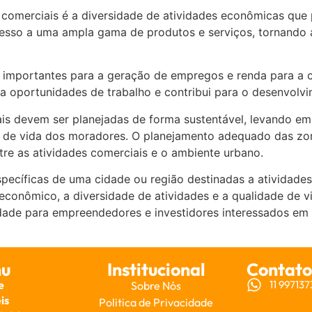
s comerciais é a diversidade de atividades econômicas q
sso a uma ampla gama de produtos e serviços, tornando as
 importantes para a geração de empregos e renda para a 
ia oportunidades de trabalho e contribui para o desenvolv
iais devem ser planejadas de forma sustentável, levando 
e de vida dos moradores. O planejamento adequado das zona
tre as atividades comerciais e o ambiente urbano.
pecíficas de uma cidade ou região destinadas a atividades
econômico, a diversidade de atividades e a qualidade de v
ade para empreendedores e investidores interessados em e
u
Institucional
Contato
e
11 99713
Sobre Nós
is
Politica de Privacidade