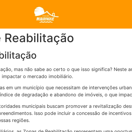
 Reabilitação
ilitação
itação, mas não sabe ao certo o que isso significa? Neste 
impactar o mercado imobiliário.
as em um município que necessitam de intervenções urbanís
 índice de degradação e abandono de imóveis, o que impac
toridades municipais buscam promover a revitalização dess
eendimentos. Isso pode incluir a concessão de incentivos 
essas regiões.
liários, as Zonas de Reabilitação representam uma oportun