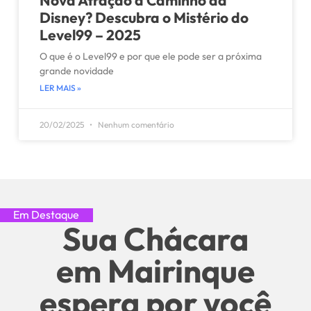
Nova Atração a Caminho da
Disney? Descubra o Mistério do
Level99 – 2025
O que é o Level99 e por que ele pode ser a próxima
grande novidade
LER MAIS »
20/02/2025
Nenhum comentário
Em Destaque
Sua Chácara
em Mairinque
espera por você