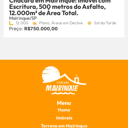
Chácara em Mairinque: Imovel com
Escritura, 500 metros do Asfalto,
12.000m² de Área Total.
Mairinque/SP
12.000
Plano, Áreas em Declive
Sol da Tarde
Preço:
R$750.000,00
Menu
Home
Imóveis
Terreno em Mairinque