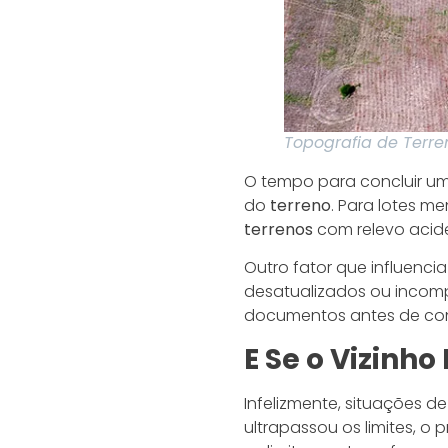
Topografia de Terre
O tempo para concluir u
do
terreno
. Para lotes m
terrenos
com relevo acid
Outro fator que influenc
desatualizados ou incompl
documentos antes de cont
E Se o Vizinh
Infelizmente, situações d
ultrapassou os limites, o