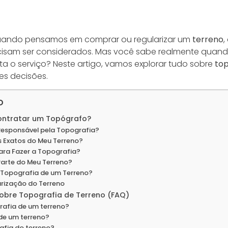
quando pensamos em comprar ou regularizar um
terreno
,
cisam ser considerados. Mas você sabe realmente quan
a o serviço? Neste artigo, vamos explorar tudo sobre
top
es decisões.
o
ontratar um Topógrafo?
 Responsável pela Topografia?
s Exatos do Meu Terreno?
ra Fazer a Topografia?
 Parte do Meu Terreno?
 Topografia de um Terreno?
arização do Terreno
obre Topografia de Terreno (FAQ)
rafia de um terreno?
 de um terreno?
fia do terreno?