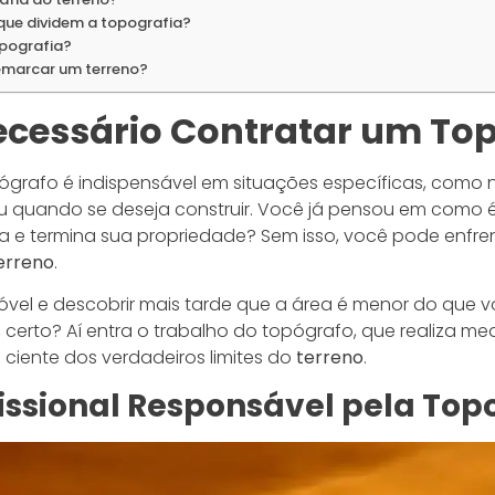
 que dividem a topografia?
pografia?
emarcar um terreno?
cessário Contratar um To
ógrafo é indispensável em situações específicas, com
 ou quando se deseja construir. Você já pensou em como 
e termina sua propriedade? Sem isso, você pode enfren
erreno
.
móvel e descobrir mais tarde que a área é menor do que
, certo? Aí entra o trabalho do topógrafo, que realiza me
ciente dos verdadeiros limites do
terreno
.
issional Responsável pela Top