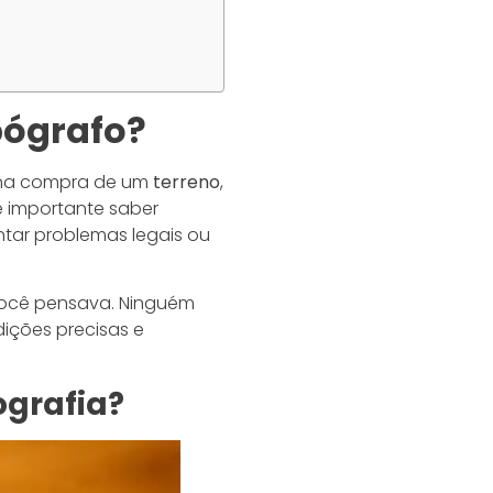
pógrafo?
o na compra de um
terreno
,
é importante saber
tar problemas legais ou
 você pensava. Ninguém
dições precisas e
ografia?