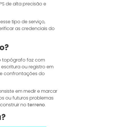
PS de alta precisão e
se tipo de serviço,
ificar as credenciais do
o?
o topógrafo faz com
escritura ou registro em
 e confrontações do
onsiste em medir e marcar
hos ou futuros problemas
 construir no
terreno
.
a?