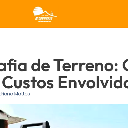
afia de Terreno:
 Custos Envolvid
riano Mattos