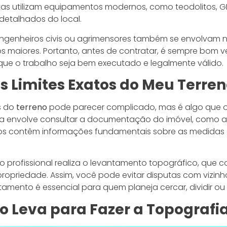
istas utilizam equipamentos modernos, como teodolitos, G
detalhados do local.
enheiros civis ou agrimensores também se envolvam nes
 maiores. Portanto, antes de contratar, é sempre bom ver
e que o trabalho seja bem executado e legalmente válido.
 Limites Exatos do Meu Terren
os do
terreno
pode parecer complicado, mas é algo que 
apa envolve consultar a documentação do imóvel, como a 
tos contêm informações fundamentais sobre as medidas
 profissional realiza o levantamento topográfico, que c
 propriedade. Assim, você pode evitar disputas com vizin
ntamento é essencial para quem planeja cercar, dividir ou
 Leva para Fazer a Topografi