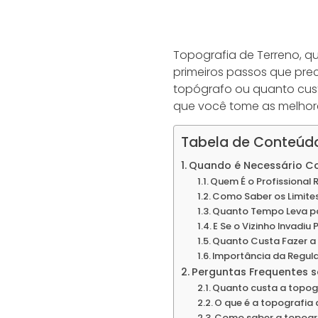
Topografia de Terreno, 
primeiros passos que pre
topógrafo ou quanto cust
que você tome as melhor
Tabela de Conteúd
Quando é Necessário C
Quem É o Profissional
Como Saber os Limite
Quanto Tempo Leva pa
E Se o Vizinho Invadiu
Quanto Custa Fazer a
Importância da Regul
Perguntas Frequentes s
Quanto custa a topog
O que é a topografia
Como saber a topogra